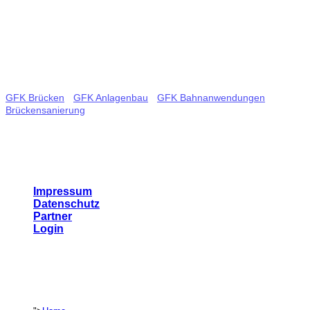
Email:
info@bgl-ingbau.de
Tags
GFK Brücken
-
GFK Anlagenbau
-
GFK Bahnanwendungen
-
Brückensanierung
- Glasfaserverstärkte Kunststoffe - Bauleistungen
- Bauwerkssanierung - Schraubfundamente
Links
Impressum
Datenschutz
Partner
Login