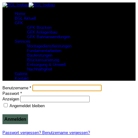
Home
BGL Aktuell
GFK
GFK Brücken
GFK Anlagenbau
GFK Bahnanwendungen
Services
Montagedienstleistungen
Fundamentarbeiten
Bauleistungen
Brückensanierung
Entsorgung & Umwelt
Nachhaltigkeit
Galerie
Kontakt
Benutzername
*
Passwort
*
Anzeigen
Angemeldet bleiben
Anmelden
Passwort vergessen?
Benutzername vergessen?