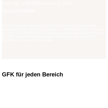
mehr als 1500 Referenzen in GFK –
deutschlandweit.
Neben Standardkomponenten für den industriellen und kommunalen
Anlagenbau liefern wir auch Fußgänger- und Radfahrerbrücken - komplett
aus GFK. Zu unserem Leistungsspektrum gehören auch Verkehrsbrücken,
für PKW- als auch LKW-Belastungen. Hierzu sind spezifische GFK-
Schwerlast-Brückendecks verfügbar.
GFK für jeden Bereich