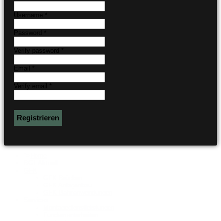
Username *
Password *
Verify password *
Email *
Verify email *
Registrieren
">
Home
BGL Aktuell
GFK
GFK Brücken
GFK Anlagenbau
GFK Bahnanwendungen
Services
Montagedienstleistungen
Fundamentarbeiten