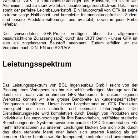
Werkstoff: GFK ist korrosionsbeständiger als Edelstahl, so leicht wie
Aluminium, fast so stark wie Stahl, bearbeitungsfreundlich wie Holz – und
somit der perfekte Leichtbauwerkstoff. Ein Hauptvorteil von GFK ist seine
extreme lange Haltbarkeit und komplette Instandhaltungsfreiheit. Zudem
sind unsere Produkte witterungs- und uv-stabil, sowie in jeder Farbe
lieferbar.
Die verwendeten GFK-Profile verfügen über die allgemeine
bauaufsichtliche Zulassung (abZ) durch das DIBT Berlin - unser GFK ist
also als zugelassener Baustoff anerkannt. Zudem erfüllen wir die
Vorgaben nach DIN, EN und BG/UVV.
Leistungsspektrum
Das Leistungsspektrum von BGL Ingenieurbau GmbH reicht von der
Planung Ihres Vorhabens bis hin zur schlüsselfertigen Montage vor Ort
durch ein Team von erfahrenen GFK-Monteuren. In unserer eigenen
Werkstatt können wir eine grosse Bandbreite an kundenspezifischen
Fertigungen ausführen. Unser hoher Lagerbestand an GFK Produkten
ermöglicht uns eine schnelle und optimale Lieferfähigkeit. Die
Dienstleistungskette wird komplettiert durch Design von Produkten und
individuelle Lösungsvorschläge für Ihre Bauvorhaben, prüffähige statische
Berechnungen der Systeme sowie eine parallele CAD-Dokumentation. Für
mehr Informationen zu unseren Leistungen klicken Sie sich bitte durch
das oben stehende Menü oder laden sich unseren Katalog als pdf
herunter. Gerne beraten wir Sie kompetent, kostenfrei und unverbindlich