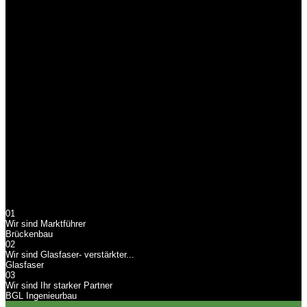
Glasfaserverstärkte Kunststoffe für den Brücken- und Anlagenbau
BGL Ingenieurbau
Wir sind Ihr starker
Partner
BGL Ingenieurbau, Ihr starker Partner in Sachen Brücken- und
Anlagenbau
01
Wir sind Marktführer
Brückenbau
02
Wir sind Glasfaser- verstärkter...
Glasfaser
03
Wir sind Ihr starker Partner
BGL Ingenieurbau