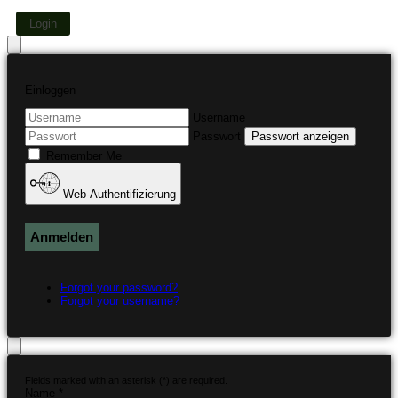
Login
Einloggen
Username
Passwort
Passwort anzeigen
Remember Me
Web-Authentifizierung
Anmelden
Forgot your password?
Forgot your username?
Fields marked with an asterisk (*) are required.
Name *