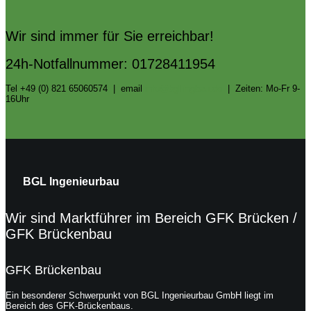
Wir sind immer für Sie erreichbar!
24h-Notfallnummer: 01728411954
Tel +49 (0) 821 65060574 | email
info@bgl-ingbau.de
| Zeiten: Mo-Fr 9-
16Uhr
BGL Ingenieurbau
Wir sind Marktführer im Bereich GFK Brücken /
GFK Brückenbau
GFK Brückenbau
Ein besonderer Schwerpunkt von BGL Ingenieurbau GmbH liegt im
Bereich des GFK-Brückenbaus.