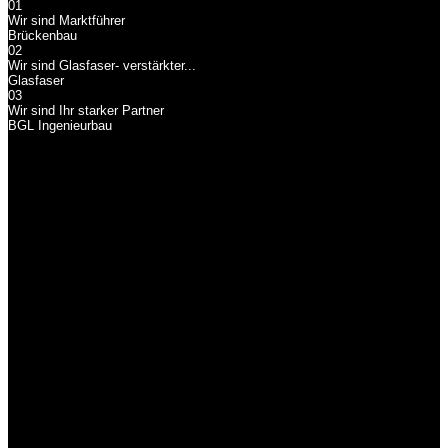
01
Wir sind Marktführer
Brückenbau
02
Wir sind Glasfaser- verstärkter...
Glasfaser
03
Wir sind Ihr starker Partner
BGL Ingenieurbau
Brückenbau
Wir sind Marktführer
Wir sind Marktführer im Bereich Brückenbau aus GFK mit den
nachweislich meisten gebauten Projekten in Deutschland.
Glasfaser
Wir sind Glasfaser-
verstärkter...