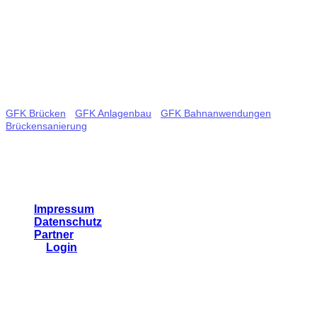
Tel.: +49 (0) 821 65060574
Email:
info@bgl-ingbau.de
Tags
GFK Brücken
-
GFK Anlagenbau
-
GFK Bahnanwendungen
-
Brückensanierung
- Glasfaserverstärkte Kunststoffe - Bauleistungen
- Bauwerkssanierung - Schraubfundamente
Links
Impressum
Datenschutz
Partner
">
Login