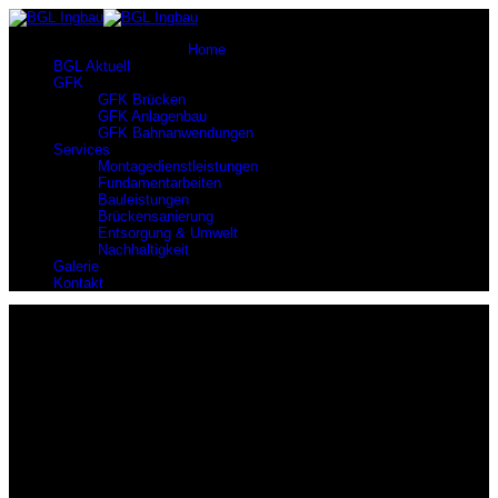
current-item active">
Home
BGL Aktuell
GFK
GFK Brücken
GFK Anlagenbau
GFK Bahnanwendungen
Services
Montagedienstleistungen
Fundamentarbeiten
Bauleistungen
Brückensanierung
Entsorgung & Umwelt
Nachhaltigkeit
Galerie
Kontakt
Brückenbau
Wir sind Marktführer
Wir sind Marktführer im Bereich Brückenbau aus GFK mit den
nachweislich meisten gebauten Projekten in Deutschland.