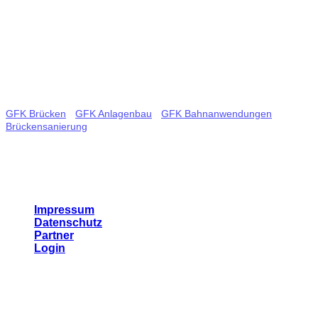
Tel.: +49 (0) 821 65060574
Email:
info@bgl-ingbau.de
Tags
GFK Brücken
-
GFK Anlagenbau
-
GFK Bahnanwendungen
-
Brückensanierung
- Glasfaserverstärkte Kunststoffe - Bauleistungen
- Bauwerkssanierung - Schraubfundamente
Links
Impressum
Datenschutz
Partner
Login