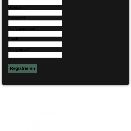
Username *
Password *
Verify password *
Email *
Verify email *
Registrieren
">
Home
BGL Aktuell
GFK
GFK Brücken
GFK Anlagenbau
GFK Bahnanwendungen
Services
Montagedienstleistungen
Fundamentarbeiten
Bauleistungen