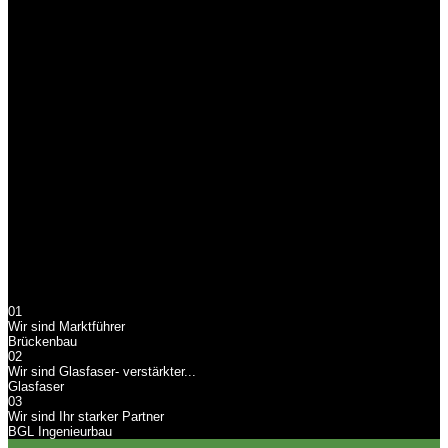
Glasfaserverstärkte Kunststoffe für den Brücken- und Anlagenbau
BGL Ingenieurbau
Wir sind Ihr starker
Partner
BGL Ingenieurbau, Ihr starker Partner in Sachen Brücken- und
Anlagenbau
01
Wir sind Marktführer
Brückenbau
02
Wir sind Glasfaser- verstärkter...
Glasfaser
03
Wir sind Ihr starker Partner
BGL Ingenieurbau