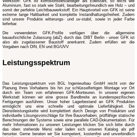
Werkstoff: GFK ist korrosionsbeständiger als Edelstahl, so leicht wie
Aluminium, fast so stark wie Stahl, bearbeitungsfreundlich wie Holz – und
somit der perfekte Leichtbauwerkstoff. Ein Hauptvorteil von GFK ist seine
extreme lange Haltbarkeit und komplette Instandhaltungsfreiheit. Zudem
sind unsere Produkte witterungs- und uv-stabil, sowie in jeder Farbe
lieferbar.
Die verwendeten GFK-Profile verfügen über die allgemeine
bauaufsichtliche Zulassung (abZ) durch das DIBT Berlin - unser GFK ist
also als zugelassener Baustoff anerkannt. Zudem erfüllen wir die
Vorgaben nach DIN, EN und BG/UVV.
Leistungsspektrum
Das Leistungsspektrum von BGL Ingenieurbau GmbH reicht von der
Planung Ihres Vorhabens bis hin zur schlüsselfertigen Montage vor Ort
durch ein Team von erfahrenen GFK-Monteuren. In unserer eigenen
Werkstatt können wir eine grosse Bandbreite an kundenspezifischen
Fertigungen ausführen. Unser hoher Lagerbestand an GFK Produkten
ermöglicht uns eine schnelle und optimale Lieferfähigkeit. Die
Dienstleistungskette wird komplettiert durch Design von Produkten und
individuelle Lösungsvorschläge für Ihre Bauvorhaben, prüffähige statische
Berechnungen der Systeme sowie eine parallele CAD-Dokumentation. Für
mehr Informationen zu unseren Leistungen klicken Sie sich bitte durch
das oben stehende Menü oder laden sich unseren Katalog als pdf
herunter. Gerne beraten wir Sie kompetent, kostenfrei und unverbindlich