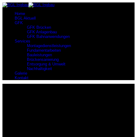
Home
BGL Aktuell
GFK
GFK Brücken
GFK Anlagenbau
GFK Bahnanwendungen
Services
Montagedienstleistungen
Fundamentarbeiten
Bauleistungen
Brückensanierung
Entsorgung & Umwelt
Nachhaltigkeit
Galerie
Kontakt
Brückenbau
Wir sind Marktführer
Wir sind Marktführer im Bereich Brückenbau aus GFK mit den
nachweislich meisten gebauten Projekten in Deutschland.