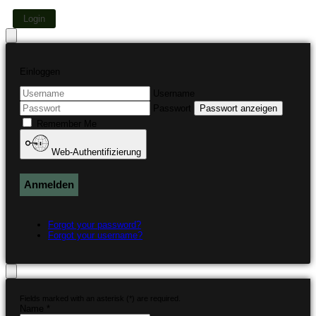
Login
Einloggen
Username
Passwort
Passwort anzeigen
Remember Me
Web-Authentifizierung
Anmelden
Forgot your password?
Forgot your username?
Fields marked with an asterisk (*) are required.
Name *