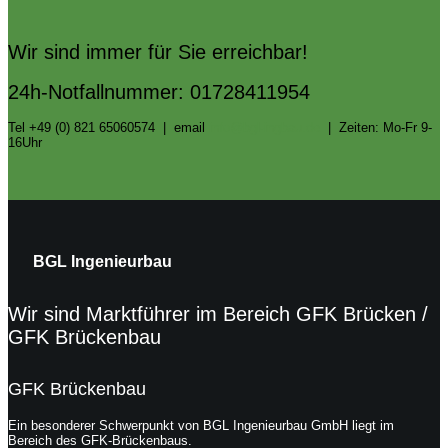
Wir sind immer für Sie erreichbar!
24h-Notfallnummer: 01728411954
Tel +49 (0) 821 65060574 | email
info@bgl-ingbau.de
| Zeiten: Mo-Fr 9-
16Uhr
BGL Ingenieurbau
Wir sind Marktführer im Bereich GFK Brücken /
GFK Brückenbau
GFK Brückenbau
Ein besonderer Schwerpunkt von BGL Ingenieurbau GmbH liegt im
Bereich des GFK-Brückenbaus.