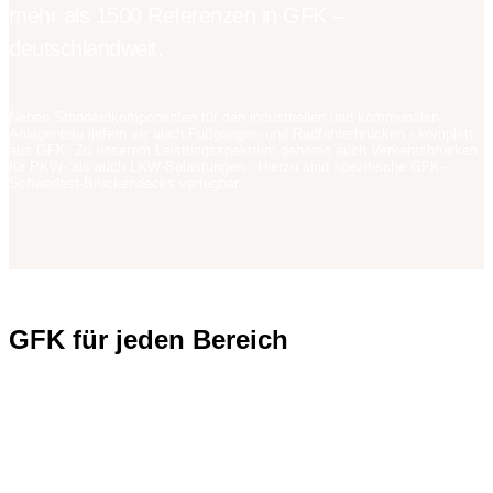
mehr als 1500 Referenzen in GFK –
deutschlandweit.
Neben Standardkomponenten für den industriellen und kommunalen
Anlagenbau liefern wir auch Fußgänger- und Radfahrerbrücken - komplett
aus GFK. Zu unserem Leistungsspektrum gehören auch Verkehrsbrücken,
für PKW- als auch LKW-Belastungen. Hierzu sind spezifische GFK-
Schwerlast-Brückendecks verfügbar.
GFK für jeden Bereich