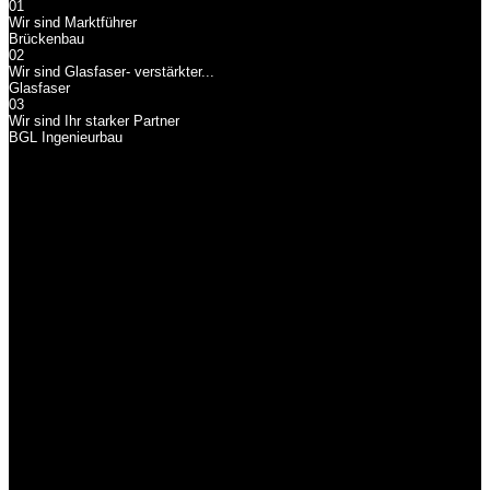
01
Wir sind Marktführer
Brückenbau
02
Wir sind Glasfaser- verstärkter...
Glasfaser
03
Wir sind Ihr starker Partner
BGL Ingenieurbau
Brückenbau
Wir sind Marktführer
Wir sind Marktführer im Bereich Brückenbau aus GFK mit den
nachweislich meisten gebauten Projekten in Deutschland.
Glasfaser
Wir sind Glasfaser-
verstärkter...