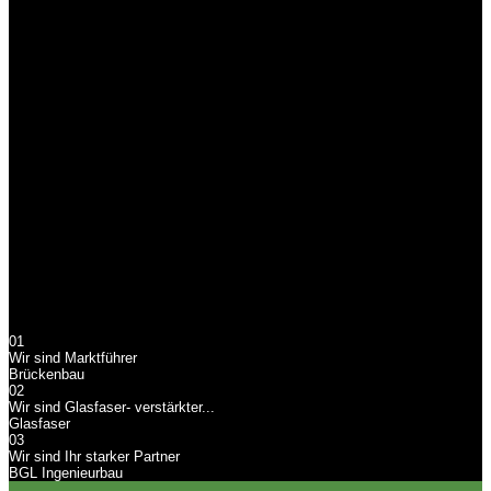
Glasfaserverstärkte Kunststoffe für den Brücken- und Anlagenbau
BGL Ingenieurbau
Wir sind Ihr starker
Partner
BGL Ingenieurbau, Ihr starker Partner in Sachen Brücken- und
Anlagenbau
01
Wir sind Marktführer
Brückenbau
02
Wir sind Glasfaser- verstärkter...
Glasfaser
03
Wir sind Ihr starker Partner
BGL Ingenieurbau