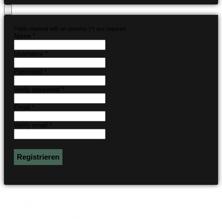
Fields marked with an asterisk (*) are required.
Name *
Username *
Password *
Verify password *
Email *
Verify email *
Registrieren
">
Home
BGL Aktuell
GFK
GFK Brücken