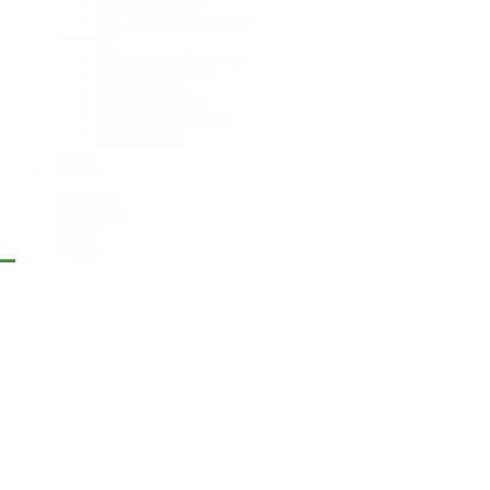
GFK Anlagenbau
GFK Bahnanwendungen
Services
Montagedienstleistungen
Fundamentarbeiten
Bauleistungen
Brückensanierung
Entsorgung & Umwelt
Nachhaltigkeit
Galerie
Kontakt
Impressum
Datenschutz
Partner
">
Login