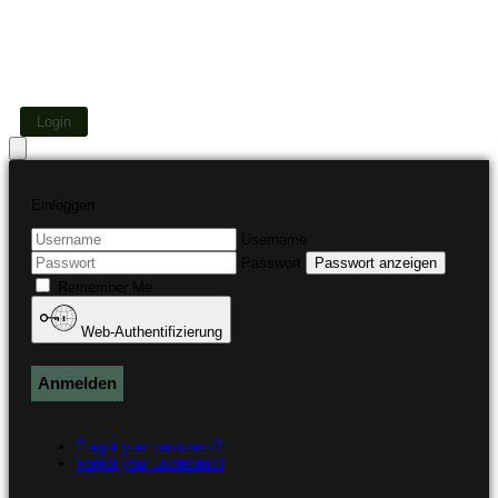
Login
Einloggen
Username
Passwort
Passwort anzeigen
Remember Me
Web-Authentifizierung
Anmelden
Forgot your password?
Forgot your username?