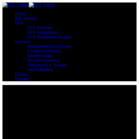
Home
BGL Aktuell
GFK
GFK Brücken
GFK Anlagenbau
GFK Bahnanwendungen
Services
Montagedienstleistungen
Fundamentarbeiten
Bauleistungen
Brückensanierung
Entsorgung & Umwelt
Nachhaltigkeit
Galerie
Kontakt
Brückenbau
Wir sind Marktführer
Wir sind Marktführer im Bereich Brückenbau aus GFK mit den
nachweislich meisten gebauten Projekten in Deutschland.