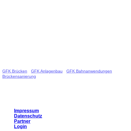
Adresse:
BGL Ingenieurbau GmbH
Piechlerstrasse 18
86356 Neusäß
Tel.: +49 (0) 821 65060574
Email:
info@bgl-ingbau.de
Tags
GFK Brücken
-
GFK Anlagenbau
-
GFK Bahnanwendungen
-
Brückensanierung
- Glasfaserverstärkte Kunststoffe - Bauleistungen
- Bauwerkssanierung - Schraubfundamente
Links
Impressum
Datenschutz
Partner
Login