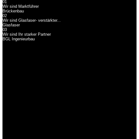
01
Wir sind Marktführer
Brückenbau
02
Wir sind Glasfaser- verstärkter...
Glasfaser
03
Wir sind Ihr starker Partner
BGL Ingenieurbau
Brückenbau
Wir sind Marktführer
Wir sind Marktführer im Bereich Brückenbau aus GFK mit den
nachweislich meisten gebauten Projekten in Deutschland.
Glasfaser
Wir sind Glasfaser-
verstärkter...