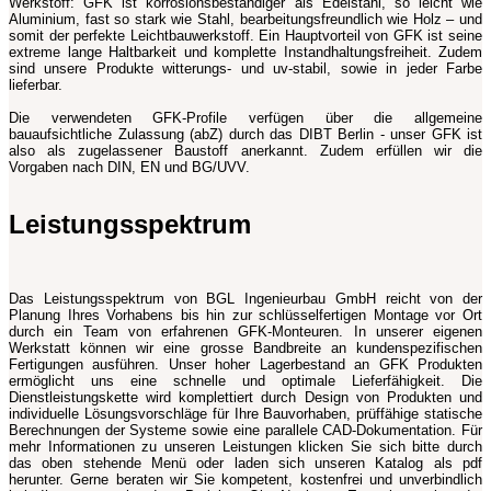
Werkstoff: GFK ist korrosionsbeständiger als Edelstahl, so leicht wie
Aluminium, fast so stark wie Stahl, bearbeitungsfreundlich wie Holz – und
somit der perfekte Leichtbauwerkstoff. Ein Hauptvorteil von GFK ist seine
extreme lange Haltbarkeit und komplette Instandhaltungsfreiheit. Zudem
sind unsere Produkte witterungs- und uv-stabil, sowie in jeder Farbe
lieferbar.
Die verwendeten GFK-Profile verfügen über die allgemeine
bauaufsichtliche Zulassung (abZ) durch das DIBT Berlin - unser GFK ist
also als zugelassener Baustoff anerkannt. Zudem erfüllen wir die
Vorgaben nach DIN, EN und BG/UVV.
Leistungsspektrum
Das Leistungsspektrum von BGL Ingenieurbau GmbH reicht von der
Planung Ihres Vorhabens bis hin zur schlüsselfertigen Montage vor Ort
durch ein Team von erfahrenen GFK-Monteuren. In unserer eigenen
Werkstatt können wir eine grosse Bandbreite an kundenspezifischen
Fertigungen ausführen. Unser hoher Lagerbestand an GFK Produkten
ermöglicht uns eine schnelle und optimale Lieferfähigkeit. Die
Dienstleistungskette wird komplettiert durch Design von Produkten und
individuelle Lösungsvorschläge für Ihre Bauvorhaben, prüffähige statische
Berechnungen der Systeme sowie eine parallele CAD-Dokumentation. Für
mehr Informationen zu unseren Leistungen klicken Sie sich bitte durch
das oben stehende Menü oder laden sich unseren Katalog als pdf
herunter. Gerne beraten wir Sie kompetent, kostenfrei und unverbindlich