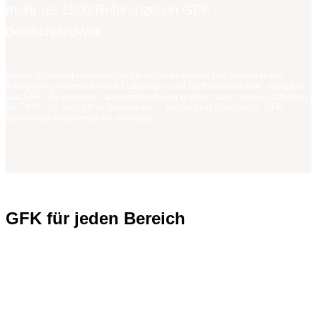
mehr als 1500 Referenzen in GFK –
deutschlandweit.
Neben Standardkomponenten für den industriellen und kommunalen
Anlagenbau liefern wir auch Fußgänger- und Radfahrerbrücken - komplett
aus GFK. Zu unserem Leistungsspektrum gehören auch Verkehrsbrücken,
für PKW- als auch LKW-Belastungen. Hierzu sind spezifische GFK-
Schwerlast-Brückendecks verfügbar.
GFK für jeden Bereich