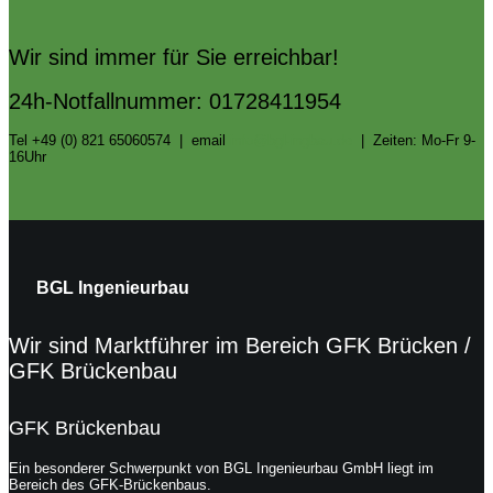
Wir sind immer für Sie erreichbar!
24h-Notfallnummer: 01728411954
Tel +49 (0) 821 65060574 | email
info@bgl-ingbau.de
| Zeiten: Mo-Fr 9-
16Uhr
BGL Ingenieurbau
Wir sind Marktführer im Bereich GFK Brücken /
GFK Brückenbau
GFK Brückenbau
Ein besonderer Schwerpunkt von BGL Ingenieurbau GmbH liegt im
Bereich des GFK-Brückenbaus.